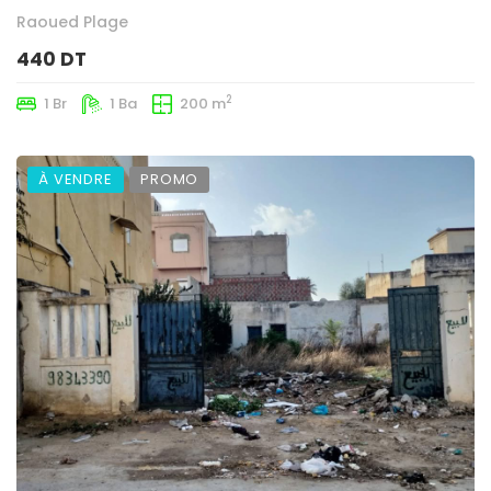
Raoued Plage
440 DT
2
1 Br
1 Ba
200 m
À VENDRE
PROMO