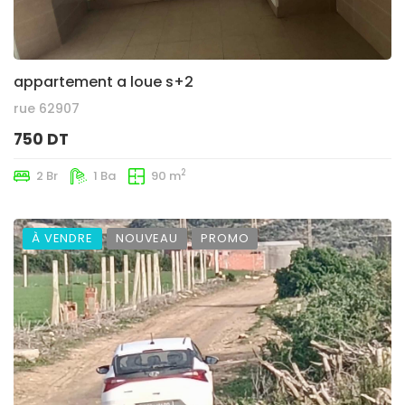
appartement a loue s+2
rue 62907
750 DT
2
2 Br
1 Ba
90 m
À VENDRE
NOUVEAU
PROMO