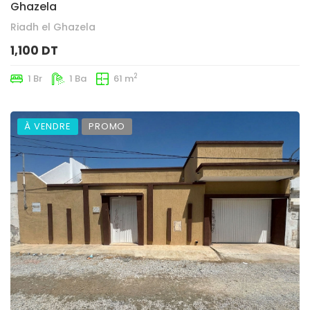
Ghazela
Riadh el Ghazela
1,100 DT
2
1 Br
1 Ba
61 m
À VENDRE
PROMO