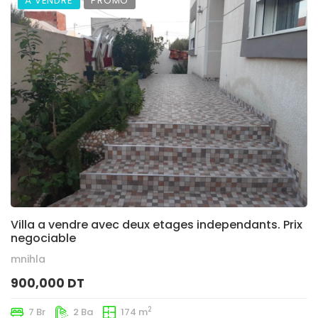
À VENDRE
PROMO
Villa a vendre avec deux etages independants. Prix
negociable
mnihla
900,000 DT
2
7 Br
2 Ba
174 m