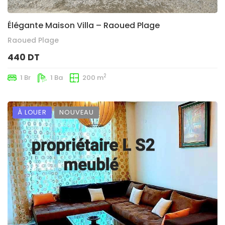
Élégante Maison Villa – Raoued Plage
Raoued Plage
440 DT
2
1 Br
1 Ba
200 m
À LOUER
NOUVEAU