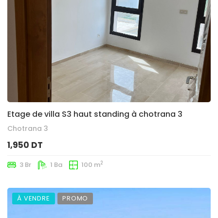
Etage de villa S3 haut standing à chotrana 3
Chotrana 3
1,950 DT
2
3 Br
1 Ba
100 m
À VENDRE
PROMO