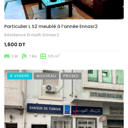
Particulier L S2 meublé à l’année Ennasr2
Résidence Erriadh Ennasr2
1,600 DT
2
2 Br
1 Ba
125 m
À VENDRE
NOUVEAU
PROMO