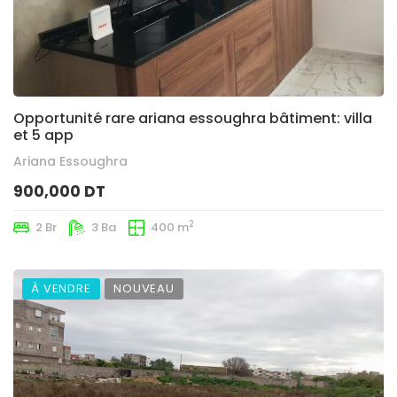
Opportunité rare ariana essoughra bâtiment: villa
et 5 app
Ariana Essoughra
900,000 DT
2
2 Br
3 Ba
400 m
À VENDRE
NOUVEAU