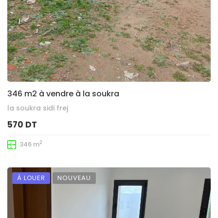
346 m2 à vendre à la soukra
la soukra sidi frej
570 DT
2
346 m
À LOUER
NOUVEAU