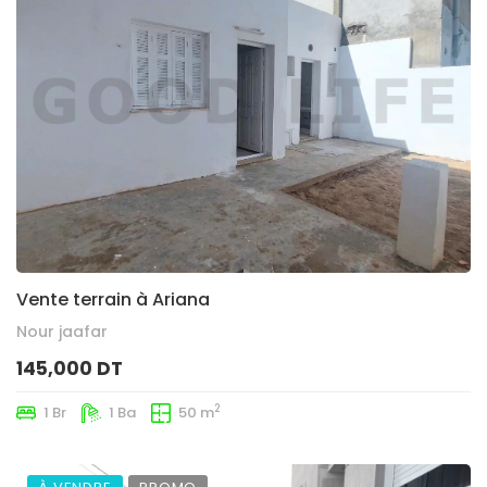
Vente terrain à Ariana
Nour jaafar
145,000 DT
2
1 Br
1 Ba
50 m