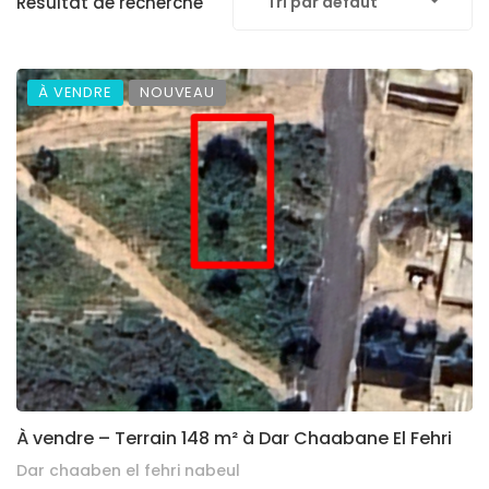
Résultat de recherche
Tri par défaut
À VENDRE
NOUVEAU
À vendre – Terrain 148 m² à Dar Chaabane El Fehri
Dar chaaben el fehri nabeul