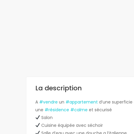
La description
A
#vendre
un
#appartement
d’une superficie
une
#résidence
#calme
et sécurisé
Salon
Cuisine équipée avec séchoir
Salle d’eau avec une douche a l’italienne