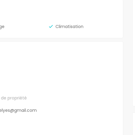
ge
Climatisation
de propriété
.elyes@gmail.com