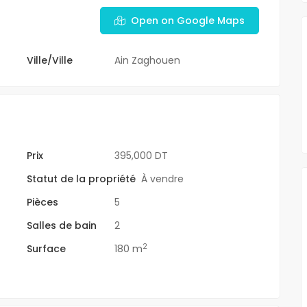
Open on Google Maps
Ville/Ville
Ain Zaghouen
spondant à votre
Aucun bien correspondant à votre
trouvé.
sélection n'a été trouvé.
Prix
395,000 DT
Statut de la propriété
À vendre
Pièces
5
Salles de bain
2
2
Surface
180 m