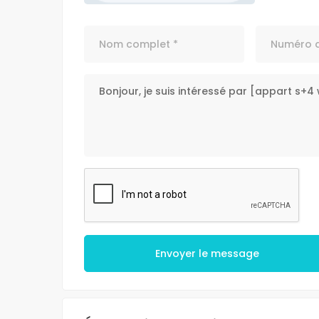
NOUVEAU
À LOUER
MREZGUA HAM
5,000 DT
HAMMAMET NORD MR
Envoyer le message