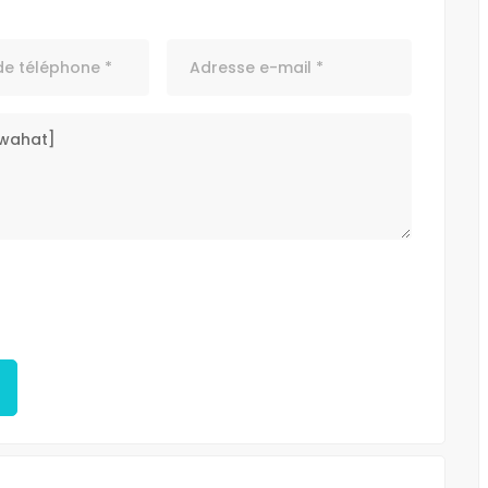
NOUVEAU
À LOUER
MAMET NORD
MREZGUA HAMMAMET NORD
1,750 DT
EZGUA
HAMMAMET NORD MREZGUA