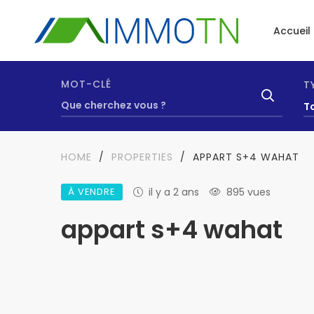
Accueil
MOT-CLÉ
T
T
HOME
/
PROPERTIES
/
APPART S+4 WAHAT
À VENDRE
il y a 2 ans
895 vues
appart s+4 wahat