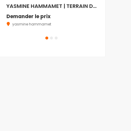
YASMINE HAMMAMET | TERRAIN D’EXCEPTION DE 880 m² – TITRE FONCIER INDIVIDUEL (TITRE BLEU)
Demander le prix
yasmine hammamet