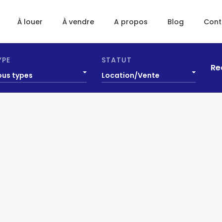
À louer
À vendre
A propos
Blog
Cont
YPE
STATUT
Re
ous types
Location/Vente