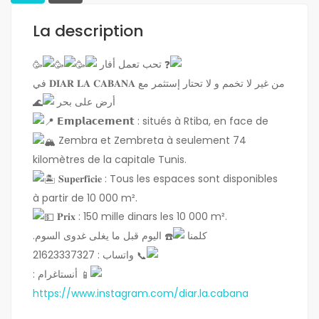
La description
تحب تعمل أفار
من غير لا تخمم و لا تحتار إستثمر مع 𝐃𝐈𝐀𝐑 𝐋𝐀 𝐂𝐀𝐁𝐀𝐍𝐀 في
أرض على بحر
𝗘𝗺𝗽𝗹𝗮𝗰𝗲𝗺𝗲𝗻𝘁 : situés à Rtiba, en face de
Zembra et Zembreta à seulement 74
kilomètres de la capitale Tunis.
𝐒𝐮𝐩𝐞𝐫𝐟𝐢𝐜𝐢𝐞 : Tous les espaces sont disponibles
à partir de 10 000 m².
𝐏𝐫𝐢𝐱 : 150 mille dinars les 10 000 m².
كلمنا
اليوم قبل ما يغلى غدوى السوم.
واتساب : 21623337327
أنستاغرام :
https://www.instagram.com/diar.la.cabana