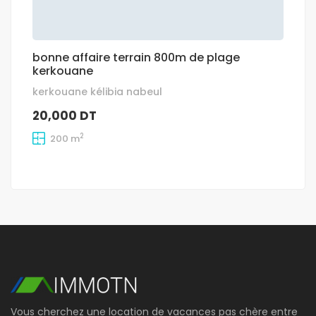
bonne affaire terrain 800m de plage
kerkouane
kerkouane kélibia nabeul
20,000 DT
2
200 m
Vous cherchez une location de vacances pas chère entre