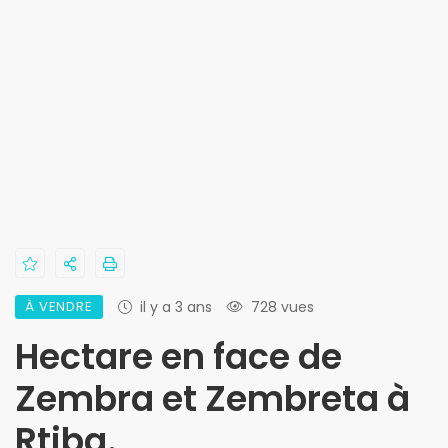
À VENDRE
il y a 3 ans
728 vues
Hectare en face de
Zembra et Zembreta à
Rtiba.