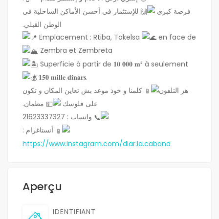
فرصة كبرى
للإستثمار في أحسن الأماكن الساحلية في
الوطن القبلي.
Emplacement : Rtiba, Takelsa
en face de
Zembra et Zembreta
Superficie à partir de 𝟏𝟎 𝟎𝟎𝟎 𝐦² à seulement
𝟏𝟓𝟎 𝐦𝐢𝐥𝐥𝐞 𝐝𝐢𝐧𝐚𝐫𝐬.
هز التلفون
كلمنا و خوذ موعد بش تعاين المكان و تكون
على فلوسك
مطمان.
واتساب : 21623337327
أنستاغرام :
https://www.instagram.com/diar.la.cabana
Aperçu
IDENTIFIANT