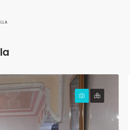
ILLA
la