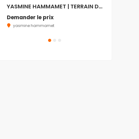
YASMINE HAMMAMET | TERRAIN D’EXCEPTION DE 880 m² – TITRE FONCIER INDIVIDUEL (TITRE BLEU)
Demander le prix
yasmine hammamet