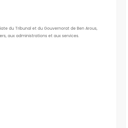
NOUVEAU
ate du Tribunal et du Gouvernorat de Ben Arous,
rs, aux administrations et aux services.
À LOUER
MAMET NORD
MREZGUA HAMMAMET NORD
1,750 DT
EZGUA
HAMMAMET NORD MREZGUA