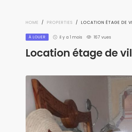
HOME
/
PROPERTIES
/
LOCATION ÉTAGE DE V
À LOUER
il y a 1 mois
167 vues
Location étage de vil