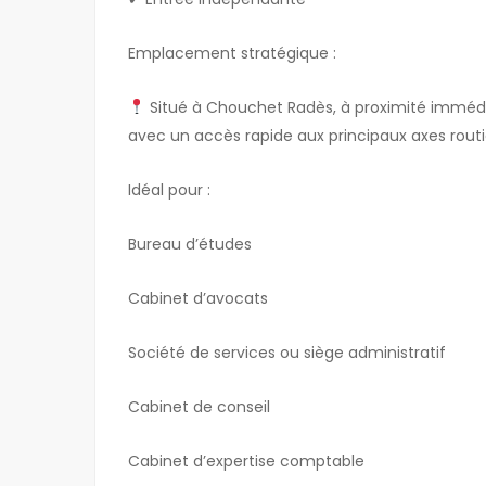
NOUVEAU
Emplacement stratégique :
Situé à Chouchet Radès, à proximité immédi
avec un accès rapide aux principaux axes routie
À LOUER
Idéal pour :
MREZGUA HAM
Bureau d’études
5,000 DT
HAMMAMET NORD MR
Cabinet d’avocats
Société de services ou siège administratif
Cabinet de conseil
Cabinet d’expertise comptable