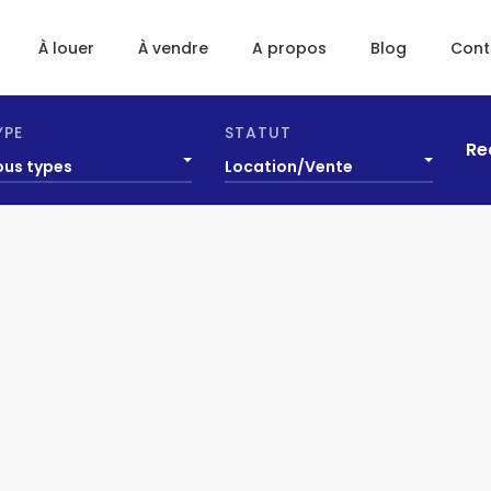
À louer
À vendre
A propos
Blog
Cont
YPE
STATUT
Re
ous types
Location/Vente