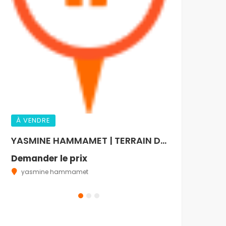
MREZGUA H
5,000 DT
HAMMAMET NOR
À VENDRE
YASMINE HAMMAMET | TERRAIN D’EXCEPTION DE 880 m² – TITRE FONCIER INDIVIDUEL (TITRE BLEU)
Demander le prix
yasmine hammamet