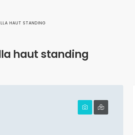
ILLA HAUT STANDING
illa haut standing
spondant à votre
Aucun bien correspondant à votre
trouvé.
sélection n'a été trouvé.