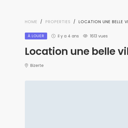
HOME
/
PROPERTIES
/
LOCATION UNE BELLE V
À LOUER
il y a 4 ans
1613 vues
Location une belle v
Bizerte
Aucun bien corre
sélection n'a été 