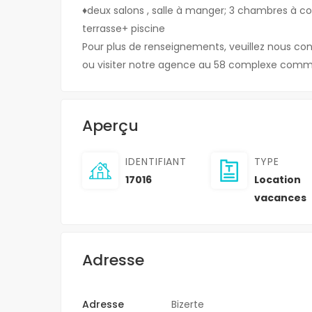
MREZGUA HAM
♦deux salons , salle à manger; 3 chambres à co
terrasse+ piscine
5,000 DT
Pour plus de renseignements, veuillez nous con
HAMMAMET NORD MR
ou visiter notre agence au 58 complexe comme
Aperçu
IDENTIFIANT
TYPE
17016
Location
vacances
Adresse
Adresse
Bizerte