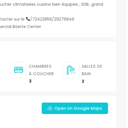
MAMET NORD
MREZGUA HAMMAMET NORD
ucher climatisées cuisine bien équipée , SDB; ,grand
1,750 DT
tacter sur le
/72423856/29276849
EZGUA
HAMMAMET NORD MREZGUA
rcial Bizerte Center
CHAMBRES
SALLES DE
À COUCHER
BAIN
3
2
Open on Google Maps