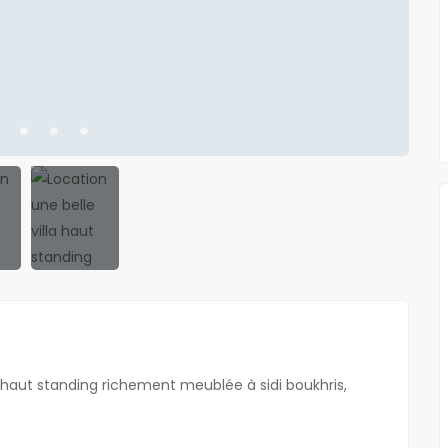
NOUVEAU
a haut standing richement meublée à sidi boukhris,
À LOUER