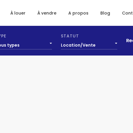
À louer
À vendre
A propos
Blog
Cont
YPE
STATUT
Re
ous types
Location/Vente