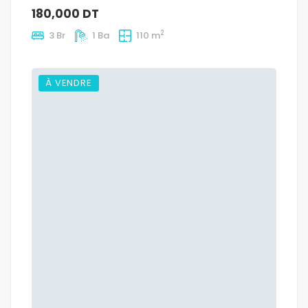
180,000 DT
2
3 Br
1 Ba
110 m
À VENDRE