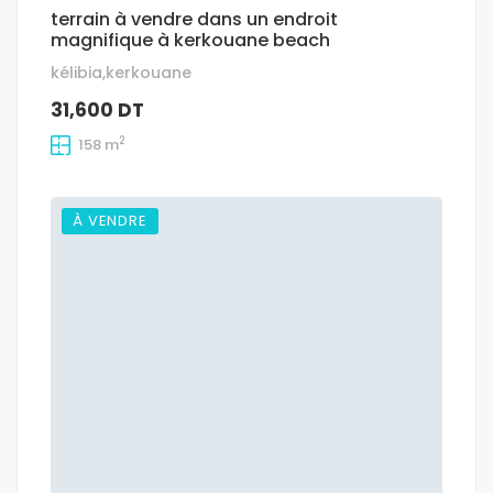
terrain à vendre dans un endroit
magnifique à kerkouane beach
kélibia,kerkouane
31,600 DT
2
158 m
À VENDRE