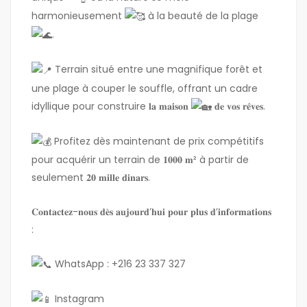
harmonieusement
à la beauté de la plage
.
Terrain situé entre une magnifique forêt et
une plage à couper le souffle, offrant un cadre
idyllique pour construire 𝐥𝐚 𝐦𝐚𝐢𝐬𝐨𝐧
𝐝𝐞 𝐯𝐨𝐬 𝐫𝐞̂𝐯𝐞𝐬.
Profitez dès maintenant de prix compétitifs
pour acquérir un terrain de 𝟏𝟎𝟎𝟎 𝐦² à partir de
seulement 𝟐𝟎 𝐦𝐢𝐥𝐥𝐞 𝐝𝐢𝐧𝐚𝐫𝐬.
𝐂𝐨𝐧𝐭𝐚𝐜𝐭𝐞𝐳-𝐧𝐨𝐮𝐬 𝐝𝐞̀𝐬 𝐚𝐮𝐣𝐨𝐮𝐫𝐝’𝐡𝐮𝐢 𝐩𝐨𝐮𝐫 𝐩𝐥𝐮𝐬 𝐝’𝐢𝐧𝐟𝐨𝐫𝐦𝐚𝐭𝐢𝐨𝐧𝐬
:
WhatsApp : +216 23 337 327
Instagram