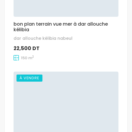
bon plan terrain vue mer à dar allouche
kélibia
dar allouche kélibia nabeul
22,500 DT
2
150 m
À VENDRE