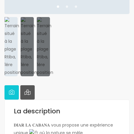
La description
𝐃𝐈𝐀𝐑 𝐋𝐀 𝐂𝐀𝐁𝐀𝐍𝐀 vous propose une expérience
unique
où la nature se mêle