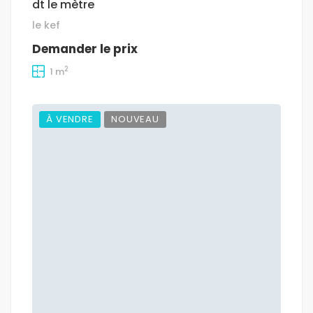
dt le mètre
le kef
Demander le prix
2
1 m
À VENDRE
NOUVEAU