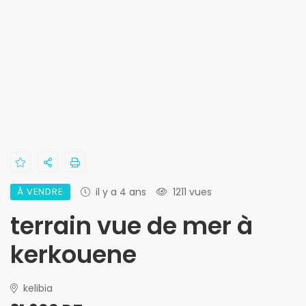
À VENDRE
il y a 4 ans
1211 vues
terrain vue de mer à
kerkouene
kelibia