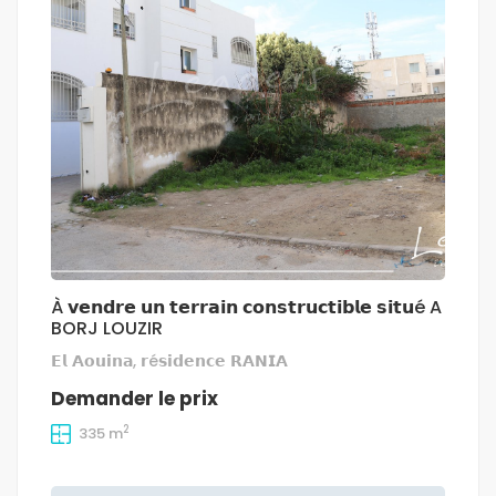
À 𝘃𝗲𝗻𝗱𝗿𝗲 𝘂𝗻 𝘁𝗲𝗿𝗿𝗮𝗶𝗻 𝗰𝗼𝗻𝘀𝘁𝗿𝘂𝗰𝘁𝗶𝗯𝗹𝗲 𝘀𝗶𝘁𝘂é A
BORJ LOUZIR
𝗘𝗹 𝗔𝗼𝘂𝗶𝗻𝗮, 𝗿é𝘀𝗶𝗱𝗲𝗻𝗰𝗲 𝗥𝗔𝗡𝗜𝗔
Demander le prix
2
335 m