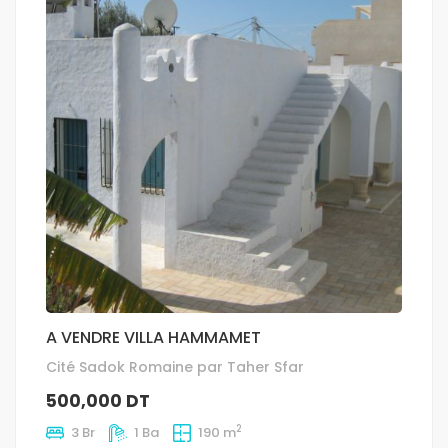
A VENDRE VILLA HAMMAMET
Cité Sadok Romaine par Taher Sfar
500,000 DT
2
3 Br
1 Ba
190 m