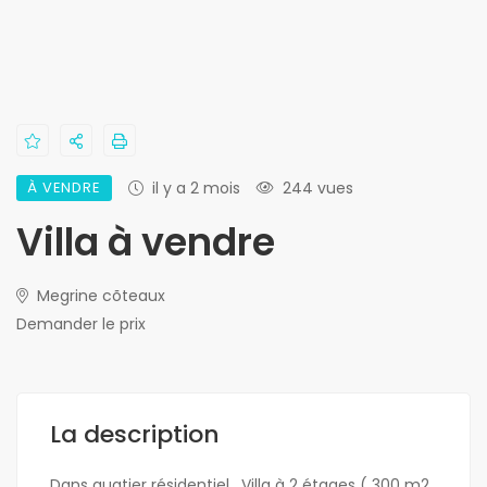
À VENDRE
il y a 2 mois
244 vues
Villa à vendre
Megrine cõteaux
Demander le prix
La description
Dans quatier résidentiel , Villa à 2 étages ( 300 m2