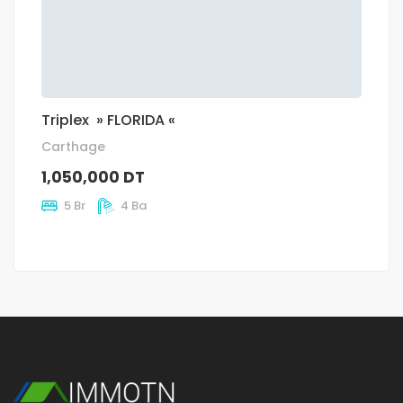
Triplex » FLORIDA «
Carthage
1,050,000 DT
5 Br
4 Ba