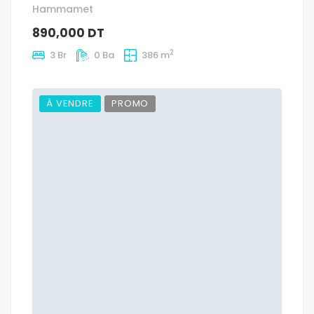
Hammamet
890,000 DT
2
3 Br
0 Ba
386 m
À VENDRE
PROMO