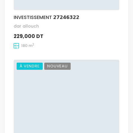
INVESTISSEMENT 𝟮𝟳𝟮𝟰𝟲𝟯𝟮𝟮
dar allouch
229,000 DT
2
180 m
À VENDRE
NOUVEAU