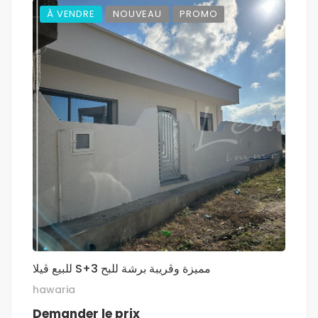
À VENDRE
NOUVEAU
PROMO
للبيع ڤيلا S+3 مميزة وڨريبة برشة للبح
hawaria
Demander le prix