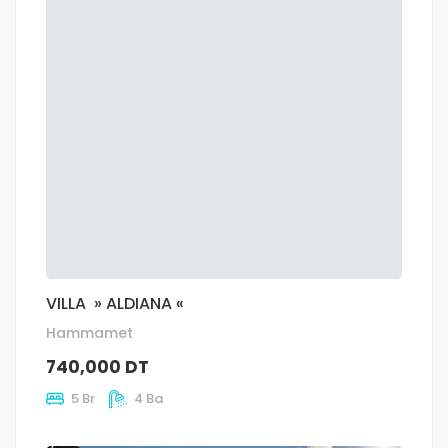
VILLA » ALDIANA «
Hammamet
740,000 DT
5 Br
4 Ba