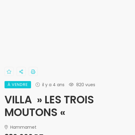
À VENDRE
il y a 4 ans
820 vues
VILLA » LES TROIS
MOUTONS «
Hammamet