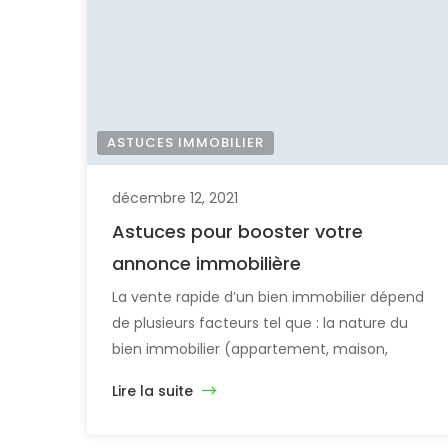
ASTUCES IMMOBILIER
décembre 12, 2021
Astuces pour booster votre
annonce immobilière
La vente rapide d’un bien immobilier dépend
de plusieurs facteurs tel que : la nature du
bien immobilier (appartement, maison,
domaine…), l’état neuf ou usager du bien, le
Lire la suite
prix de vente… D’autre facteur souvent passé
sous silence, c’est l’annonce immobilière qui