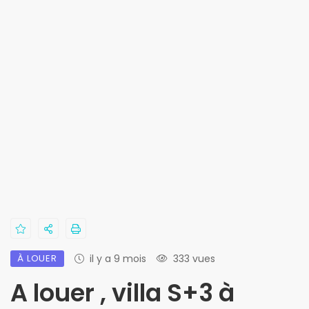
À LOUER
il y a 9 mois
333 vues
A louer , villa S+3 à