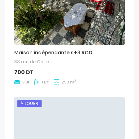
Maison indépendante s+3 RCD
38 rue de Caire
700 DT
2
3 Br
1 Ba
290 m
À LOUER