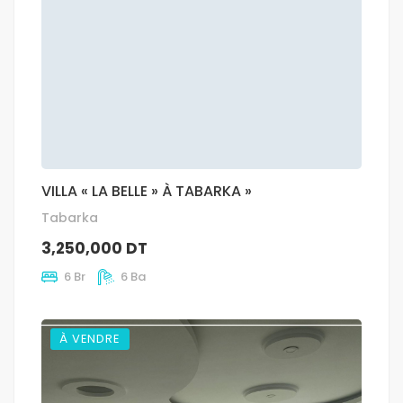
VILLA « LA BELLE » À TABARKA »
Tabarka
3,250,000 DT
6 Br
6 Ba
À VENDRE