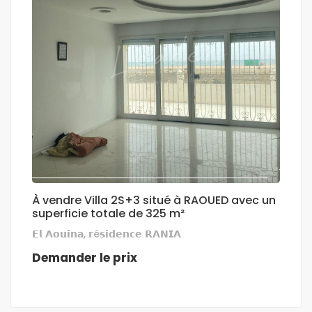
À vendre Villa 2S+3 situé à RAOUED avec un
superficie totale de 325 m²
𝗘𝗹 𝗔𝗼𝘂𝗶𝗻𝗮, 𝗿é𝘀𝗶𝗱𝗲𝗻𝗰𝗲 𝗥𝗔𝗡𝗜𝗔
Demander le prix