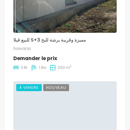
للبيع ڤيلا S+3 مميزة وڨريبة برشة للبح
hawaria
Demander le prix
2
3 Br
1 Ba
200 m
À VENDRE
NOUVEAU