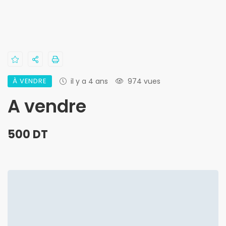
À VENDRE
il y a 4 ans
974 vues
A vendre
500 DT