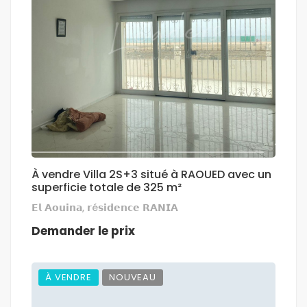
À vendre Villa 2S+3 situé à RAOUED avec un
superficie totale de 325 m²
𝗘𝗹 𝗔𝗼𝘂𝗶𝗻𝗮, 𝗿é𝘀𝗶𝗱𝗲𝗻𝗰𝗲 𝗥𝗔𝗡𝗜𝗔
Demander le prix
À VENDRE
NOUVEAU