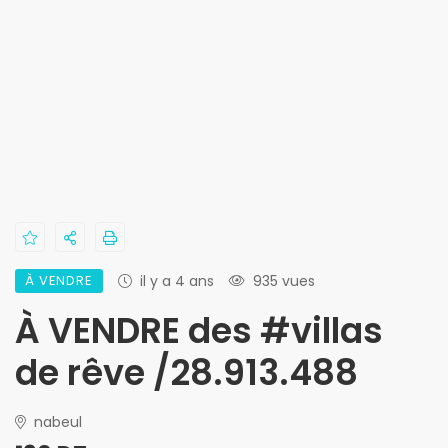
À VENDRE
il y a 4 ans
935 vues
À VENDRE des #villas
de rêve /28.913.488
nabeul