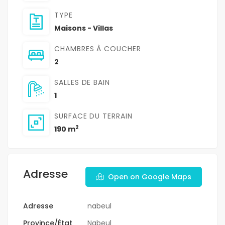
TYPE
Maisons - Villas
CHAMBRES À COUCHER
2
SALLES DE BAIN
1
SURFACE DU TERRAIN
2
190 m
Adresse
Open on Google Maps
Adresse
nabeul
Province/État
Nabeul