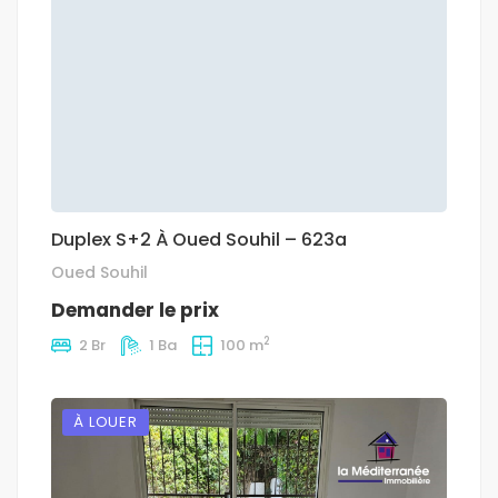
Duplex S+2 À Oued Souhil – 623a
Oued Souhil
Demander le prix
2
2 Br
1 Ba
100 m
À LOUER