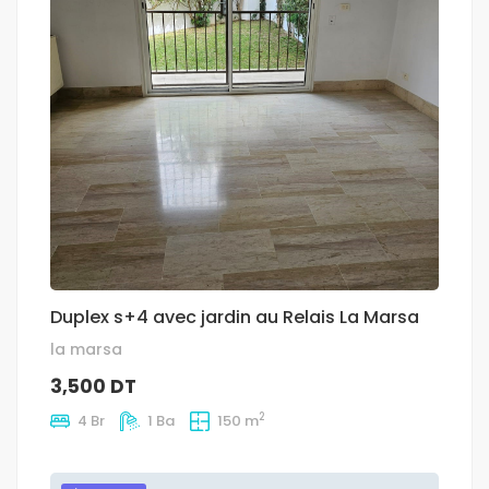
Duplex s+4 avec jardin au Relais La Marsa
la marsa
3,500 DT
2
4 Br
1 Ba
150 m