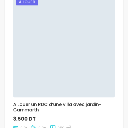
À LOUER
A Louer un RDC d’une villa avec jardin-
Gammarth
3,500 DT
2
2 Br
2 Ba
250 m