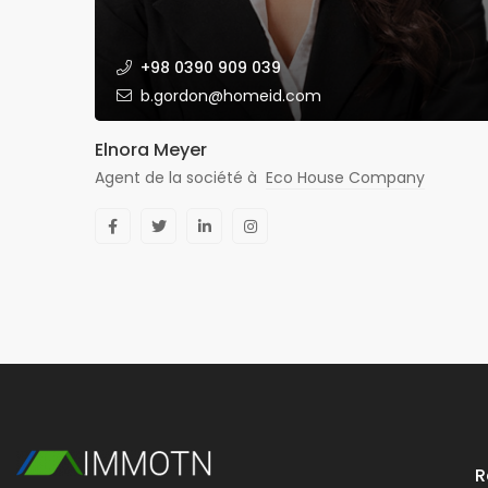
+98 0390 909 039
b.gordon@homeid.com
Elnora Meyer
Agent de la société à
Eco House Company
R