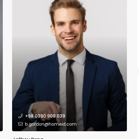
+98 0390 909 039
b.gordon@homeid.com