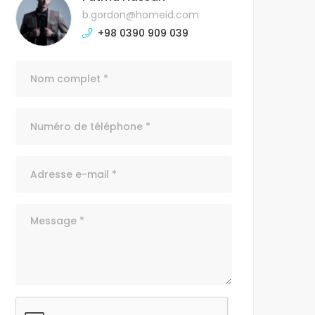
b.gordon@homeid.com
+98 0390 909 039