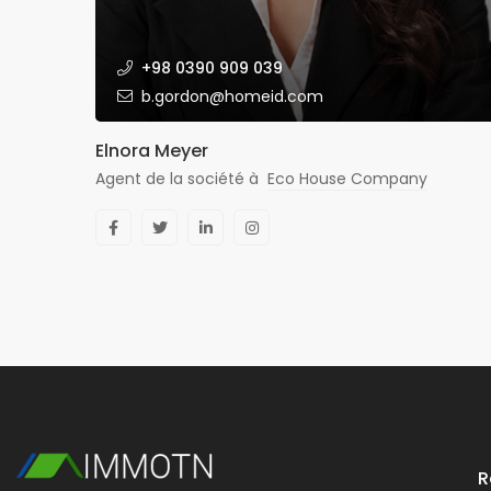
+98 0390 909 039
b.gordon@homeid.com
Elnora Meyer
Agent de la société à
Eco House Company
R