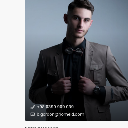
+98 0390 909 039
b.gordon@homeid.com