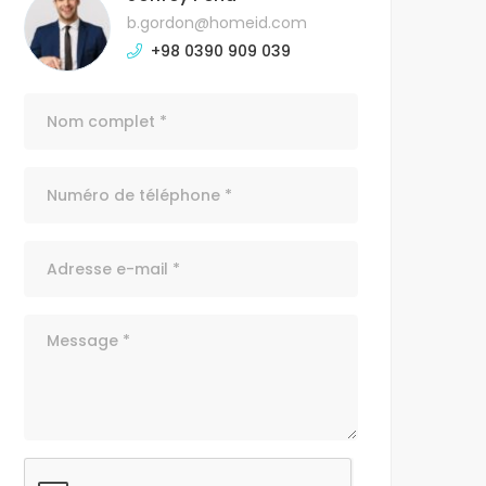
b.gordon@homeid.com
+98 0390 909 039