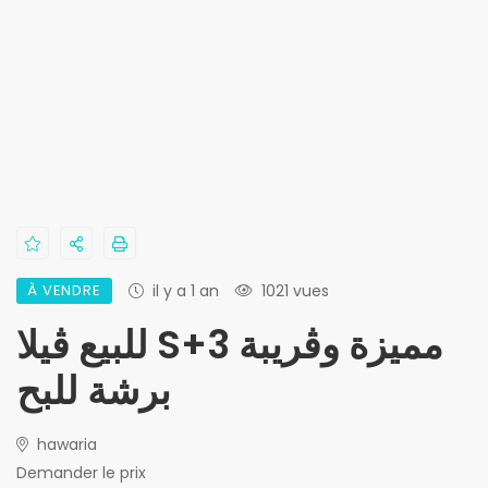
À VENDRE
il y a 1 an
1021 vues
للبيع ڤيلا S+3 مميزة وڨريبة
برشة للبح
hawaria
Demander le prix