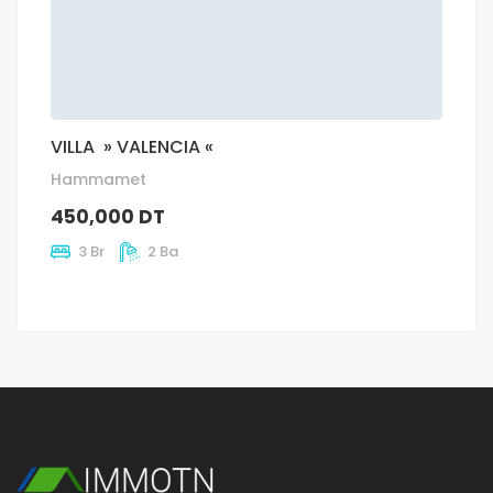
VILLA » VALENCIA «
Hammamet
450,000 DT
3 Br
2 Ba