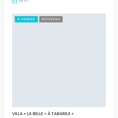
98 m
À VENDRE
NOUVEAU
VILLA « LA BELLE » À TABARKA »