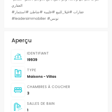
العقاري
#عقارات #ڤيلا_للبيع #قليبية #شاطئ #استثمار
#leadersimmobilier #تونس
Aperçu
IDENTIFIANT
19939
TYPE
Maisons - Villas
CHAMBRES À COUCHER
3
SALLES DE BAIN
1