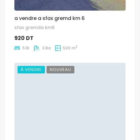
a vendre a sfax gremd km 6
sfax gremda km6
920 DT
2
5 Br
3 Ba
520 m
À VENDRE
NOUVEAU