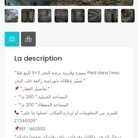
La description
*للبيع ڤيلا S+3 مميزة وڨريبة برشة للبحر Pied dans l’eau
تتميّز بإطلالة بانورامية رائعة على البحر.*
*تفاصيل العقار:*
– *المساحة الجملية:* 260 م²
– *المساحة المغطاة:* 200 م²
*للمزيد من المعلومات أو لزيارة المكان، اتصلوا بنا على
27246326*
REF : NA2692
*مرحبًا بكم في وكالتنا، وفرحانين باش نعاونكم تحققوا حلمكم