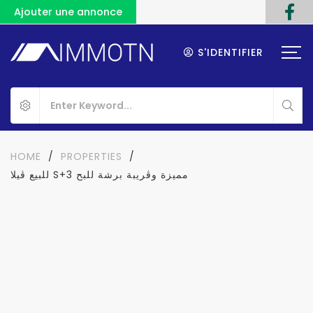
Ajouter une annonce
S'IDENTIFIER
HOME
/
PROPERTIES
/
للبيع ڤيلا S+3 مميزة وڨريبة برشة للبح