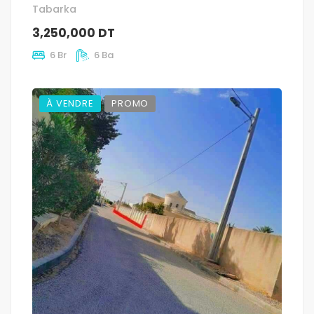
Tabarka
3,250,000 DT
6 Br
6 Ba
À VENDRE
PROMO